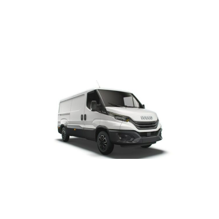
de stabilité.
Un contrôle régulier de la géométrie
permet de préserver les pneus tout en
améliorant le comportement routier du
véhicule.