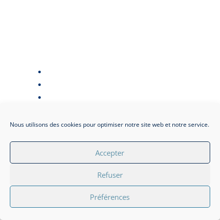
Le châssis supporte l'ensemble des
contraintes mécaniques du véhicule.
Une inspection régulière permet de
détecter :
Des traces de corrosion.
Des fissures.
Des déformations.
Des éléments desserrés.
Nous utilisons des cookies pour optimiser notre site web et notre service.
Les professionnels qui utilisent leur
utilitaire sur des chantiers ou des routes
Accepter
dégradées ont tout intérêt à faire
contrôler régulièrement cette partie
Refuser
essentielle du véhicule.
Préférences