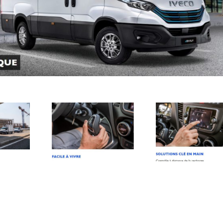
2023-06-
2023-06-
0
15_15h58_40
15_15h59_22