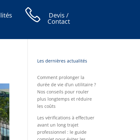
lités
Devis /
Contact
Les dernières actualités
Comment prolonger la
durée de vie d’un utilitaire ?
Nos conseils pour rouler
plus longtemps et réduire
les coûts
Les vérifications à effectuer
avant un long trajet
professionnel : le guide
complet pour éviter les