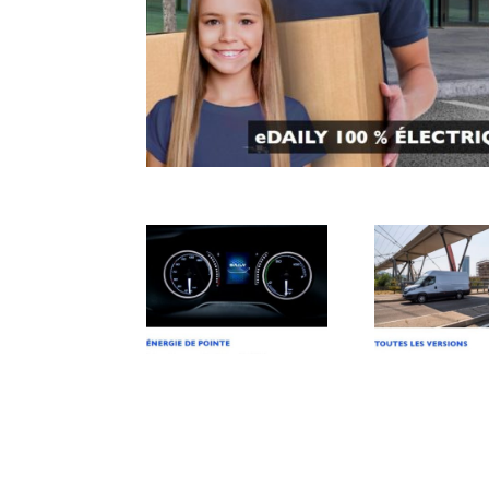
2023-06-
2023-06-
15_15h56_10
15_15h57_4