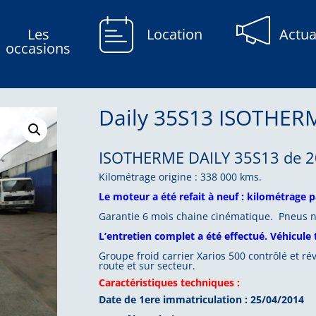
Les
Location
Actua
occasions
Daily 35S13 ISOTHER
ISOTHERME DAILY 35S13 de 2
Kilométrage origine : 338 000 kms.
Le moteur a été refait à neuf : kilométrage
Garantie 6 mois chaine cinématique. Pneus n
L’entretien complet a été effectué. Véhicule 
Groupe froid carrier Xarios 500 contrôlé et ré
route et sur secteur.
Caractéristiques techniques :
Date de 1ere immatriculation : 25/04/2014