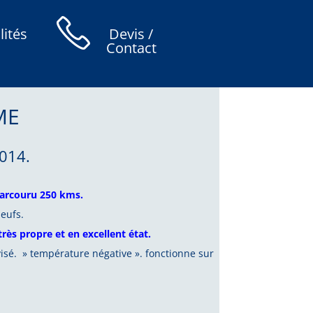
lités
Devis /
Contact
ME
014.
 parcouru 250 kms.
eufs.
très propre et en excellent état.
visé. » température négative ». fonctionne sur