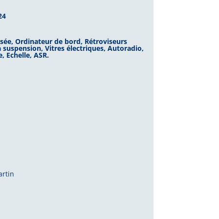
24
isée,
Ordinateur de bord,
Rétroviseurs
à suspension,
Vitres électriques,
Autoradio,
e,
Echelle,
ASR.
artin